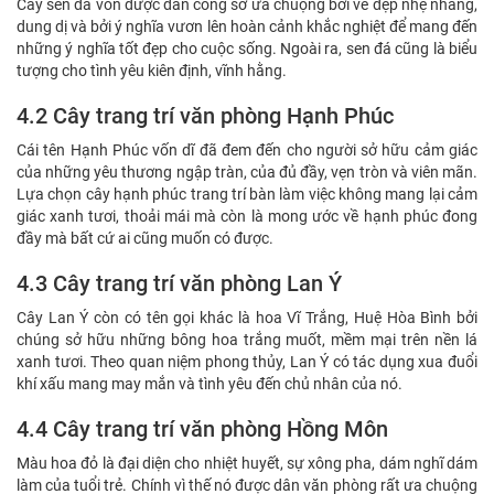
Cây sen đá vốn được dân công sở ưa chuộng bởi vẻ đẹp nhẹ nhàng,
dung dị và bởi ý nghĩa vươn lên hoàn cảnh khắc nghiệt để mang đến
những ý nghĩa tốt đẹp cho cuộc sống. Ngoài ra, sen đá cũng là biểu
tượng cho tình yêu kiên định, vĩnh hằng.
4.2 Cây trang trí văn phòng Hạnh Phúc
Cái tên Hạnh Phúc vốn dĩ đã đem đến cho người sở hữu cảm giác
của những yêu thương ngập tràn, của đủ đầy, vẹn tròn và viên mãn.
Lựa chọn cây hạnh phúc trang trí bàn làm việc không mang lại cảm
giác xanh tươi, thoải mái mà còn là mong ước về hạnh phúc đong
đầy mà bất cứ ai cũng muốn có được.
4.3 Cây trang trí văn phòng Lan Ý
Cây Lan Ý còn có tên gọi khác là hoa Vĩ Trắng, Huệ Hòa Bình bởi
chúng sở hữu những bông hoa trắng muốt, mềm mại trên nền lá
xanh tươi. Theo quan niệm phong thủy, Lan Ý có tác dụng xua đuổi
khí xấu mang may mắn và tình yêu đến chủ nhân của nó.
4.4 Cây trang trí văn phòng Hồng Môn
Màu hoa đỏ là đại diện cho nhiệt huyết, sự xông pha, dám nghĩ dám
làm của tuổi trẻ. Chính vì thế nó được dân văn phòng rất ưa chuộng