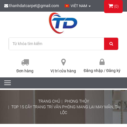
thanhdatcarpet@gmail.com
VIÊT NAM
(0)
Đăng nhập
/
Đăng ký
Đơn hàng
Vị trí cửa hàng
TRANG CHỦ
PHONG THỦY
TOP 15 CÂY TRANG TRÍ VĂN PHÒNG MANG LẠI MAY MẮN, TÀI
LỘC