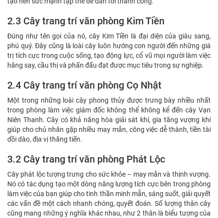
tạo nên sức mạnh tập thể để dẫn tới thành công.
2.3 Cây trang trí văn phòng Kim Tiền
Đúng như tên gọi của nó, cây Kim Tiền là đại diện của giàu sang,
phú quý. Đây cũng là loài cây luôn hướng con người đến những giá
trị tích cực trong cuộc sống, tạo động lực, cổ vũ mọi người làm việc
hăng say, cầu thị và phấn đấu đạt được mục tiêu trong sự nghiệp.
2.4 Cây trang trí văn phòng Cọ Nhật
Một trong những loài cây phong thủy được trưng bày nhiều nhất
trong phòng làm việc giám đốc không thể không kể đến cây Vạn
Niên Thanh. Cây có khả năng hòa giải sát khí, gia tăng vượng khí
giúp cho chủ nhân gặp nhiều may mắn, công việc dễ thành, tiền tài
dồi dào, địa vị thăng tiến.
3.2 Cây trang trí văn phòng Phát Lộc
Cây phát lộc tượng trưng cho sức khỏe – may mắn và thịnh vượng.
Nó có tác dụng tạo một dòng năng lượng tích cực bên trong phòng
làm việc của bạn giúp cho tinh thần minh mẫn, sáng suốt, giải quyết
các vấn đề một cách nhanh chóng, quyết đoán. Số lượng thân cây
cũng mang những ý nghĩa khác nhau, như 2 thân là biểu tượng của