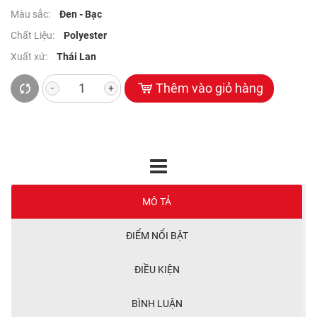
thự, khách sạn…
Màu sắc:
Đen - Bạc
Chất Liệu:
Polyester
Xuất xứ:
Thái Lan
Thêm vào giỏ hàng
-
+
MÔ TẢ
ĐIỂM NỔI BẬT
ĐIỀU KIỆN
BÌNH LUẬN