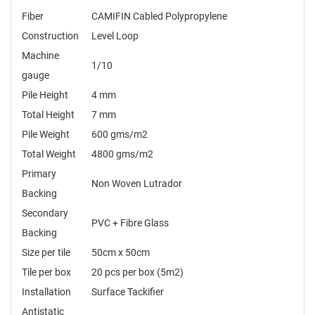
Fiber
CAMIFIN Cabled Polypropylene
Construction
Level Loop
Machine
1/10
gauge
Pile Height
4 mm
Total Height
7 mm
Pile Weight
600 gms/m2
Total Weight
4800 gms/m2
Primary
Non Woven Lutrador
Backing
Secondary
PVC + Fibre Glass
Backing
Size per tile
50cm x 50cm
Tile per box
20 pcs per box (5m2)
Installation
Surface Tackifier
Antistatic