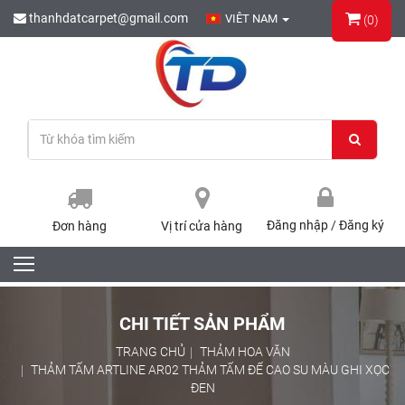
thanhdatcarpet@gmail.com
VIÊT NAM
(0)
Đăng nhập
/
Đăng ký
Đơn hàng
Vị trí cửa hàng
CHI TIẾT SẢN PHẨM
TRANG CHỦ
THẢM HOA VĂN
THẢM TẤM ARTLINE AR02 THẢM TẤM ĐẾ CAO SU MÀU GHI XỌC
ĐEN