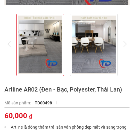
prev
ne
Artline AR02 (Đen - Bạc, Polyester, Thái Lan)
Mã sản phẩm:
TD00498
60,000
₫
Artline là dòng thảm trải sàn văn phòng đẹp mắt và sang trọng
dành cho thiết kế kiến trúc không gian nội thất văn phòng, biệt