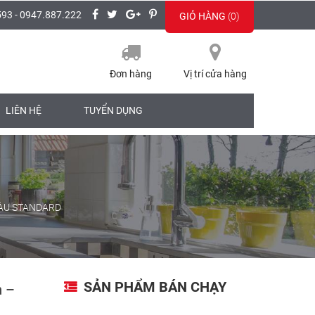
593 - 0947.887.222
GIỎ HÀNG
(0)
Đơn hàng
Vị trí cửa hàng
LIÊN HỆ
TUYỂN DỤNG
ÀU STANDARD
SẢN PHẨM BÁN CHẠY
n –