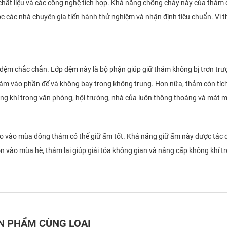
ất liệu và các công nghệ tích hợp. Khả năng chống cháy này của thảm 
 các nhà chuyên gia tiến hành thử nghiệm và nhận định tiêu chuẩn. Vì t
ớp đệm chắc chắn. Lớp đệm này là bộ phận giúp giữ thảm không bị trơn trư
bám vào phần đế và không bay trong không trung. Hơn nữa, thảm còn tíc
g khí trong văn phòng, hội trường, nhà của luôn thông thoáng và mát m
do vào mùa đông thảm có thể giữ ấm tốt. Khả năng giữ ấm này được tác
 vào mùa hè, thảm lại giúp giải tỏa không gian và nâng cấp không khí t
N PHẨM CÙNG LOẠI