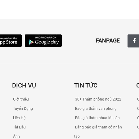
FANPAGE
DỊCH VỤ
TIN TỨC
Giới thiệu
30+ Thảm phòng ngủ 2022
C
Tuyển Dụng
Báo giá thảm văn phòng
C
Liên Hệ
Báo giá thảm nhựa lót sàn
C
Tài Liệu
Bảng báo giá thảm cỏ nhân
C
Ảnh
tạo