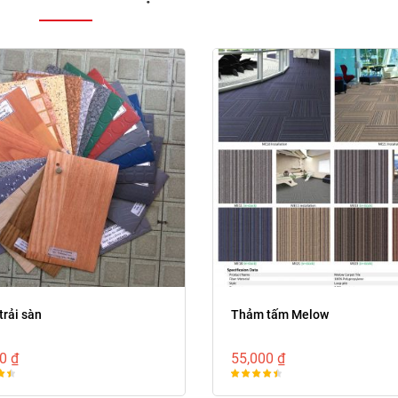
 trải sàn
Thảm tấm Melow
0 ₫
55,000 ₫