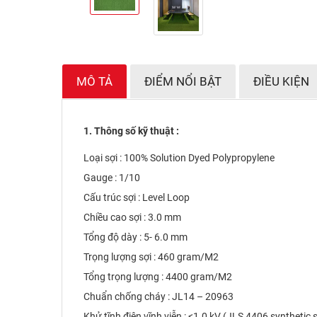
MÔ TẢ
ĐIỂM NỔI BẬT
ĐIỀU KIỆN
1. Thông số kỹ thuật :
Loại sợi : 100% Solution Dyed Polypropylene
Gauge : 1/10
Cấu trúc sợi : Level Loop
Chiều cao sợi : 3.0 mm
Tổng độ dày : 5- 6.0 mm
Trọng lượng sợi : 460 gram/M2
Tổng trọng lượng : 4400 gram/M2
Chuẩn chống cháy : JL14 – 20963
Khử tĩnh điện vĩnh viễn : <1.0 kV (JLS 4406 synthetic s