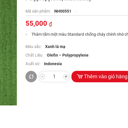
Mã sản phẩm:
NH00551
55,000
₫
Thảm tấm một màu Standard chống cháy chính nhờ chấ
các công nghệ tích hợp. Khả năng chống cháy này của
chuẩn JL14 – 20963 chất lượng cao.
Màu sắc:
Xanh lá mạ
Chất Liệu:
Olefin – Polypropylene
Xuất xứ:
Indonesia
Thêm vào giỏ hàng
-
+