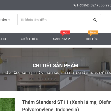
Hotline: (024) 355.99
phẩm
CHỦ
GIỚI THIỆU
SẢN PHẨM
TIN TỨC
CHI TIẾT SẢN PHẨM
THẢM TẤM/GẠCH
THẢM STANDARD ST11 THẢM TẤM TRƠN MỘT M
Thảm Standard ST11 (Xanh lá mạ, Olefi
Polypropylene, Indonesia)