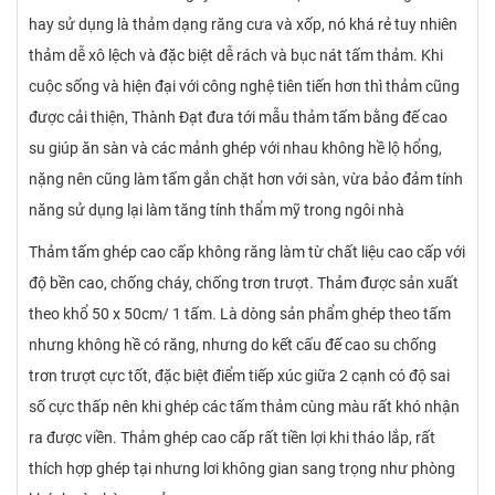
hay sử dụng là thảm dạng răng cưa và xốp, nó khá rẻ tuy nhiên
thảm dễ xô lệch và đặc biệt dễ rách và bục nát tấm thảm. Khi
cuộc sống và hiện đại với công nghệ tiên tiến hơn thì thảm cũng
được cải thiện, Thành Đạt đưa tới mẫu thảm tấm bằng đế cao
su giúp ăn sàn và các mảnh ghép với nhau không hề lộ hổng,
nặng nên cũng làm tấm gắn chặt hơn với sàn, vừa bảo đảm tính
năng sử dụng lại làm tăng tính thẩm mỹ trong ngôi nhà
Thảm tấm ghép cao cấp không răng làm từ chất liệu cao cấp với
độ bền cao, chống cháy, chống trơn trượt. Thảm được sản xuất
theo khổ 50 x 50cm/ 1 tấm. Là dòng sản phẩm ghép theo tấm
nhưng không hề có răng, nhưng do kết cấu đế cao su chống
trơn trượt cực tốt, đặc biệt điểm tiếp xúc giữa 2 cạnh có độ sai
số cực thấp nên khi ghép các tấm thảm cùng màu rất khó nhận
ra được viền. Thảm ghép cao cấp rất tiền lợi khi tháo lắp, rất
thích hợp ghép tại nhưng lơi không gian sang trọng như phòng