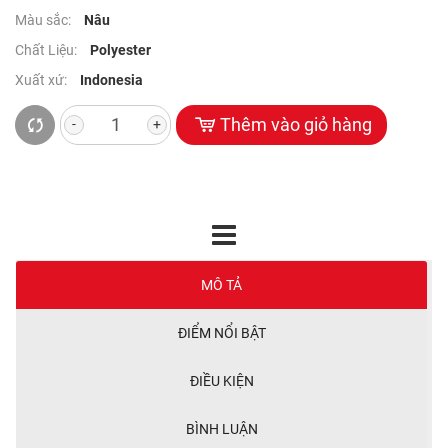
xanh, vàng,… giúp gia chủ tùy chọn theo phong thủy và màu sơn
Màu sắc:
Nâu
cùng nội thất trong gia đình.
Chất Liệu:
Polyester
Xuất xứ:
Indonesia
Thêm vào giỏ hàng
-
+
MÔ TẢ
ĐIỂM NỔI BẬT
ĐIỀU KIỆN
BÌNH LUẬN