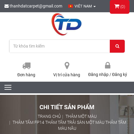
thanhdatcarpet@gmail.com
VIÊT NAM
(0)
Đăng nhập
/
Đăng ký
Đơn hàng
Vị trí cửa hàng
CHI TIẾT SẢN PHẨM
TRANG CHỦ
THẢM MỘT MÀU
THẢM TẤM FP14 THẢM TẤM TRẢI SÀN MỘT MÀU THẢM TẤM
MÀU NÂU