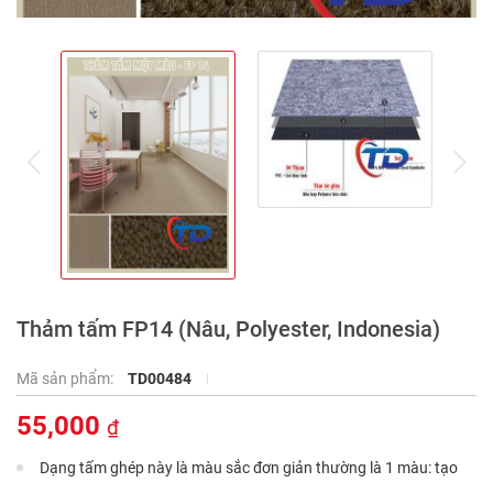
prev
ne
Thảm tấm FP14 (Nâu, Polyester, Indonesia)
Mã sản phẩm:
TD00484
55,000
₫
Dạng tấm ghép này là màu sắc đơn giản thường là 1 màu: tạo
cho cảm giác rộng phòng và thanh thoát, nhiều màu từ ghi, đỏ,