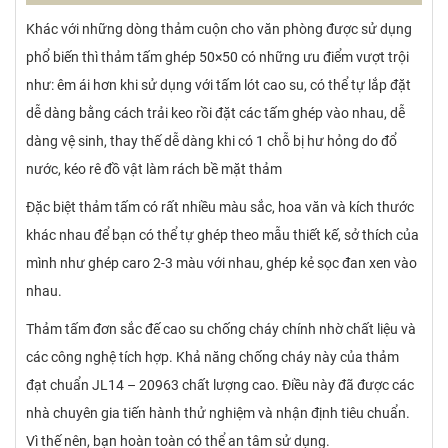
Khác với những dòng thảm cuộn cho văn phòng được sử dụng
phổ biến thì thảm tấm ghép 50×50 có những ưu điểm vượt trội
như: êm ái hơn khi sử dụng với tấm lót cao su, có thể tự lắp đặt
dễ dàng bằng cách trải keo rồi đặt các tấm ghép vào nhau, dễ
dàng vệ sinh, thay thế dễ dàng khi có 1 chỗ bị hư hỏng do đổ
nước, kéo rê đồ vật làm rách bề mặt thảm
Đặc biệt thảm tấm có rất nhiều màu sắc, hoa văn và kích thước
khác nhau để bạn có thể tự ghép theo mẫu thiết kế, sở thích của
mình như ghép caro 2-3 màu với nhau, ghép kẻ sọc đan xen vào
nhau.
Thảm tấm đơn sắc đế cao su chống cháy chính nhờ chất liệu và
các công nghệ tích hợp. Khả năng chống cháy này của thảm
đạt chuẩn JL14 – 20963 chất lượng cao. Điều này đã được các
nhà chuyên gia tiến hành thử nghiệm và nhận định tiêu chuẩn.
Vì thế nên, bạn hoàn toàn có thể an tâm sử dụng.